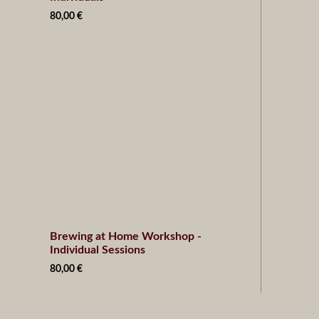
80,00
€
Brewing at Home Workshop -
Individual Sessions
80,00
€