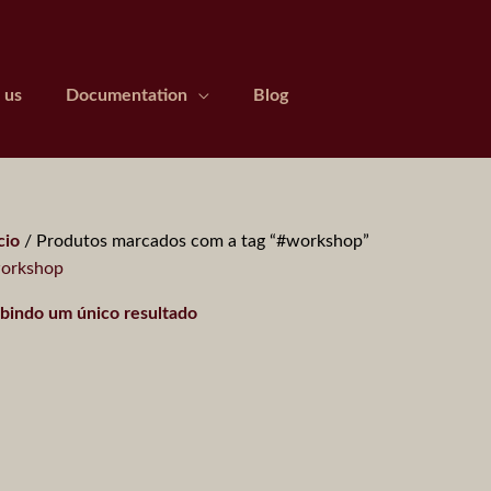
 us
Documentation
Blog
cio
/ Produtos marcados com a tag “#workshop”
orkshop
ibindo um único resultado