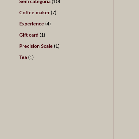
Sem categoria
10
s
s
s
s
o
s
Coffee maker
7
s
Experience
4
Gift card
1
Precision Scale
1
Tea
1