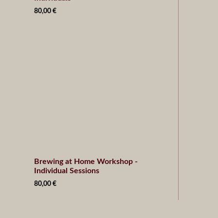
80,00
€
Brewing at Home Workshop -
Individual Sessions
80,00
€