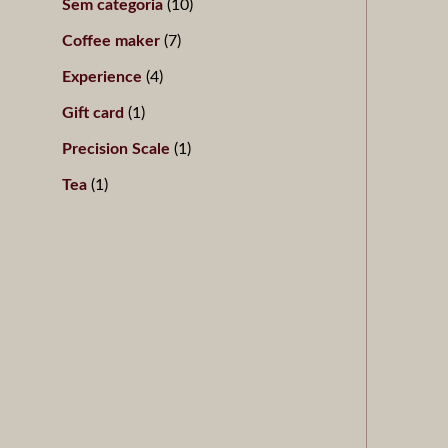
Sem categoria
10
s
s
s
s
o
s
Coffee maker
7
s
Experience
4
Gift card
1
Precision Scale
1
Tea
1