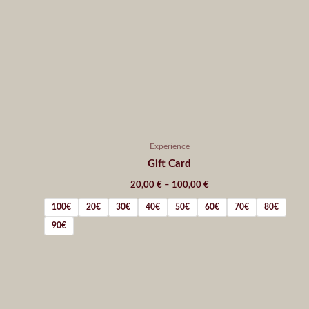
Experience
Gift Card
20,00
€
–
100,00
€
100€
20€
30€
40€
50€
60€
70€
80€
90€