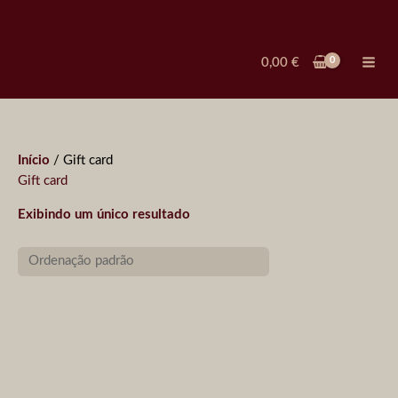
Ir
para
o
0,00
€
conteúdo
Início
/ Gift card
Gift card
Exibindo um único resultado
Faixa
de
preço:
20,00 €
através
100,00 €