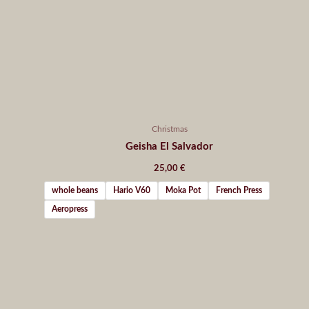
Christmas
Geisha El Salvador
25,00
€
whole beans
Hario V60
Moka Pot
French Press
Aeropress