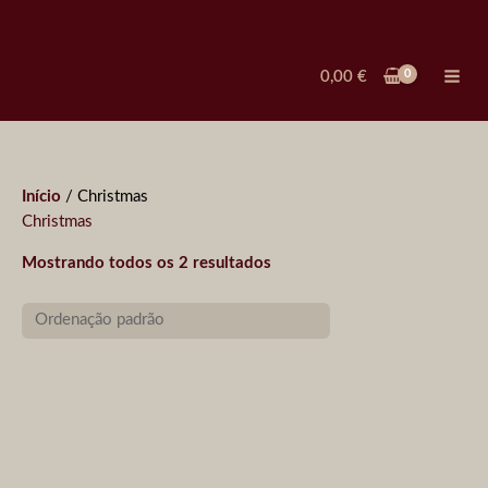
Ir
para
o
0,00
€
conteúdo
Início
/ Christmas
Christmas
Mostrando todos os 2 resultados