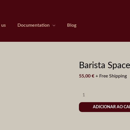
 us
Documentation
Blog
Barista
Barista Space
Space
55,00
€
+ Free Shipping
3
in
1
Coffee
Kettle
ADICIONAR AO C
600
ml
quantidade